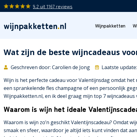
9.2
uit
1167
reviews
wijnpakketten
.
nl
Wijnpakketten
W
Wat zijn de beste wijncadeaus voo
Geschreven door: Carolien de Jong
Laatste update
Wijn is het perfecte cadeau voor Valentijnsdag omdat het 
een sprankelende fles champagne of een persoonlijk gegrav
Wijnpakketten.nl, en ik deel graag mijn top 7 wijncadeaus
Waarom is wijn het ideale Valentijnscade
Waarom is wijn zo’n geschikt Valentijnscadeau? Omdat wijn
smaak en sfeer, waardoor je altijd iets kunt vinden dat aa