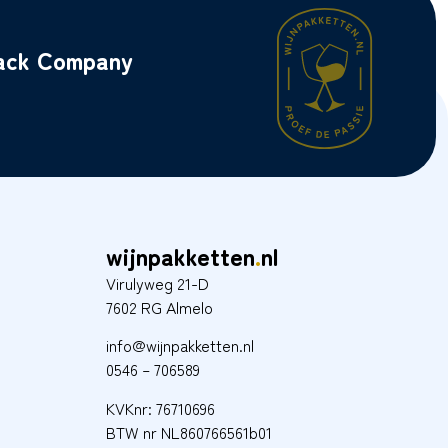
back Company
wijnpakketten
.
nl
Virulyweg 21-D
7602 RG Almelo
info@wijnpakketten.nl
0546 – 706589
KVKnr: 76710696
BTW nr NL860766561b01