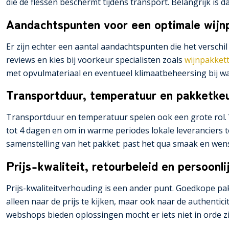
die de flessen beschermt tijdens transport. Belangrijk is da
Aandachtspunten voor een optimale wijn
Er zijn echter een aantal aandachtspunten die het verschil
reviews en kies bij voorkeur specialisten zoals
wijnpakkett
met opvulmateriaal en eventueel klimaatbeheersing bij wa
Transportduur, temperatuur en pakketke
Transportduur en temperatuur spelen ook een grote rol. Ve
tot 4 dagen en om in warme periodes lokale leveranciers 
samenstelling van het pakket: past het qua smaak en wens
Prijs-kwaliteit, retourbeleid en persoonli
Prijs-kwaliteitverhouding is een ander punt. Goedkope pak
alleen naar de prijs te kijken, maar ook naar de authentic
webshops bieden oplossingen mocht er iets niet in orde zi