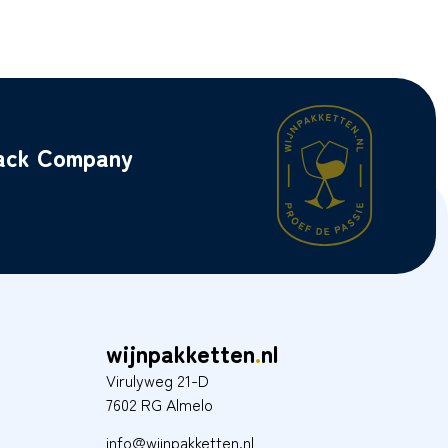
back Company
wijnpakketten
.
nl
Virulyweg 21-D
7602 RG Almelo
info@wijnpakketten.nl