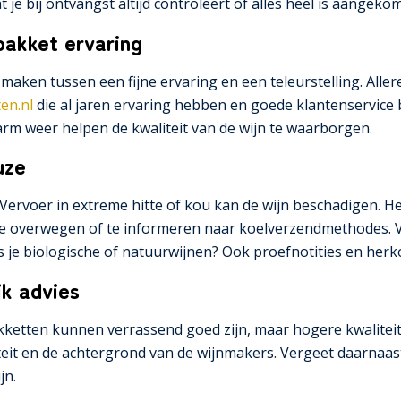
t je bij ontvangst altijd controleert of alles heel is aangeko
pakket ervaring
 maken tussen een fijne ervaring en een teleurstelling. All
en.nl
die al jaren ervaring hebben en goede klantenservice 
rm weer helpen de kwaliteit van de wijn te waarborgen.
uze
rvoer in extreme hitte of kou kan de wijn beschadigen. Het
te overwegen of te informeren naar koelverzendmethodes. Ve
 je biologische of natuurwijnen? Ook proefnotities en her
jk advies
ketten kunnen verrassend goed zijn, maar hogere kwaliteit be
iteit en de achtergrond van de wijnmakers. Vergeet daarnaast
jn.