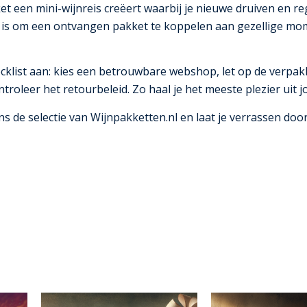
et een mini-wijnreis creëert waarbij je nieuwe druiven en r
p is om een ontvangen pakket te koppelen aan gezellige mom
hecklist aan: kies een betrouwbare webshop, let op de ver
ontroleer het retourbeleid. Zo haal je het meeste plezier uit j
s de selectie van Wijnpakketten.nl en laat je verrassen doo