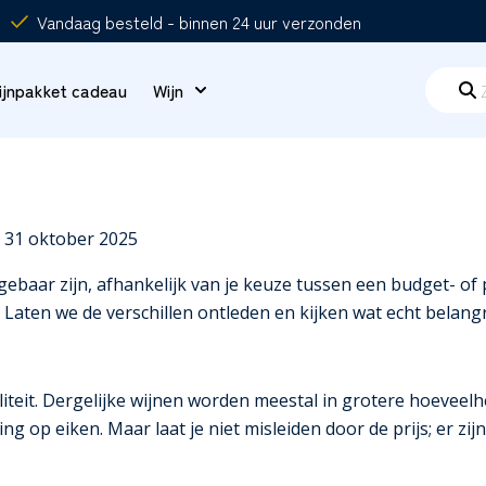
Vandaag besteld - binnen 24 uur verzonden
ijnpakket cadeau
Wijn
: 31 oktober 2025
baar zijn, afhankelijk van je keuze tussen een budget- of pr
aten we de verschillen ontleden en kijken wat echt belangri
aliteit. Dergelijke wijnen worden meestal in grotere hoeve
g op eiken. Maar laat je niet misleiden door de prijs; er zij