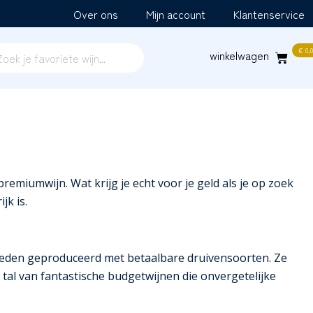
Over ons
Mijn account
Klantenservice
€
0,0
emiumwijn. Wat krijg je echt voor je geld als je op zoek
jk is.
elheden geproduceerd met betaalbare druivensoorten. Ze
n tal van fantastische budgetwijnen die onvergetelijke