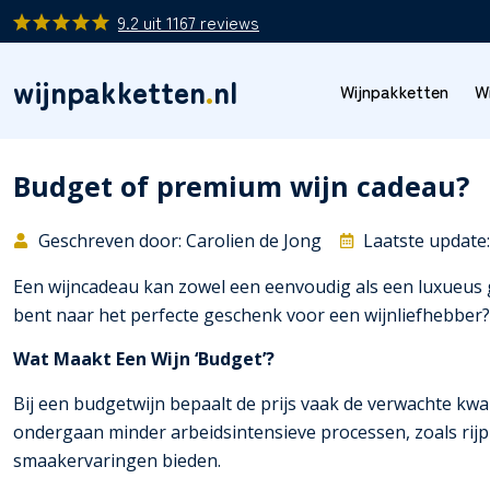
9.2
uit
1167
reviews
wijnpakketten
.
nl
Wijnpakketten
W
Budget of premium wijn cadeau?
Geschreven door: Carolien de Jong
Laatste update
Een wijncadeau kan zowel een eenvoudig als een luxueus ge
bent naar het perfecte geschenk voor een wijnliefhebber? L
Wat Maakt Een Wijn ‘Budget’?
Bij een budgetwijn bepaalt de prijs vaak de verwachte kw
ondergaan minder arbeidsintensieve processen, zoals rijpin
smaakervaringen bieden.