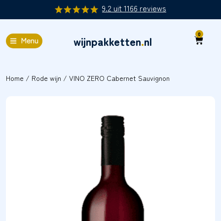
9.2
uit
1166
reviews
0
wijnpakketten
.
nl
Menu
Home
/
Rode wijn
/ VINO ZERO Cabernet Sauvignon