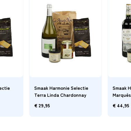
ectie
Smaak Harmonie Selectie
Smaak H
Calalenta Rosato
Rose
€
31,95
€
40,95