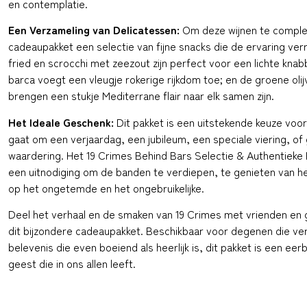
en contemplatie.
Een Verzameling van Delicatessen:
Om deze wijnen te comple
cadeaupakket een selectie van fijne snacks die de ervaring verri
fried en scrocchi met zeezout zijn perfect voor een lichte knabbe
barca voegt een vleugje rokerige rijkdom toe; en de groene olij
brengen een stukje Mediterrane flair naar elk samen zijn.
Het Ideale Geschenk:
Dit pakket is een uitstekende keuze voor
gaat om een verjaardag, een jubileum, een speciale viering, of 
waardering. Het 19 Crimes Behind Bars Selectie & Authentieke
een uitnodiging om de banden te verdiepen, te genieten van 
op het ongetemde en het ongebruikelijke.
Deel het verhaal en de smaken van 19 Crimes met vrienden en g
dit bijzondere cadeaupakket. Beschikbaar voor degenen die ver
belevenis die even boeiend als heerlijk is, dit pakket is een eer
geest die in ons allen leeft.