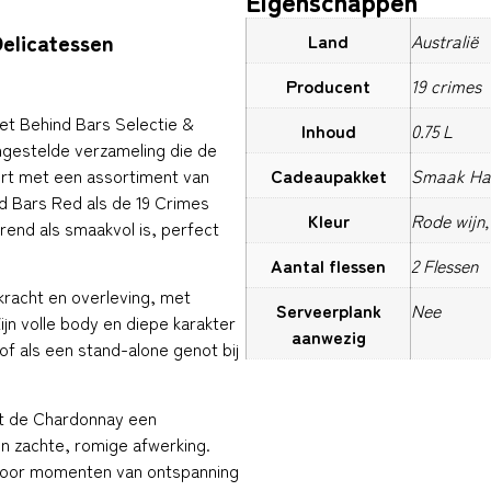
Eigenschappen
elicatessen
Land
Australië
Producent
19 crimes
et Behind Bars Selectie &
Inhoud
0.75 L
gestelde verzameling die de
ert met een assortiment van
Cadeaupakket
Smaak Har
nd Bars Red als de 19 Crimes
Kleur
Rode wijn,
rend als smaakvol is, perfect
Aantal flessen
2 Flessen
kracht en overleving, met
Serveerplank
Nee
ijn volle body en diepe karakter
aanwezig
f als een stand-alone genot bij
dt de Chardonnay een
n zachte, romige afwerking.
l voor momenten van ontspanning