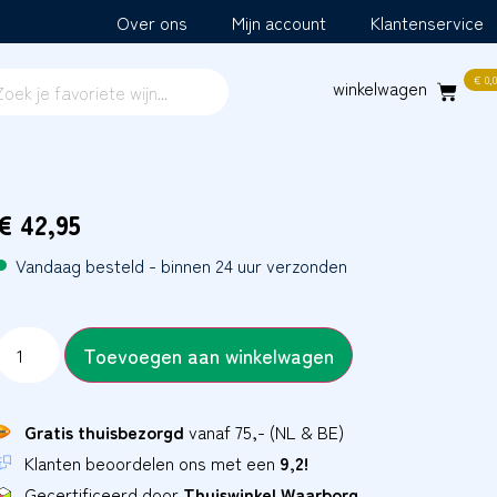
Over ons
Mijn account
Klantenservice
€
0,0
€
42,95
Vandaag besteld - binnen 24 uur verzonden
Toevoegen aan winkelwagen
Gratis thuisbezorgd
vanaf 75,- (NL & BE)
Klanten beoordelen ons met een
9,2!
Gecertificeerd door
Thuiswinkel Waarborg