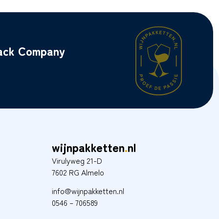
back Company
wijnpakketten
.
nl
Virulyweg 21-D
7602 RG Almelo
info@wijnpakketten.nl
0546 – 706589