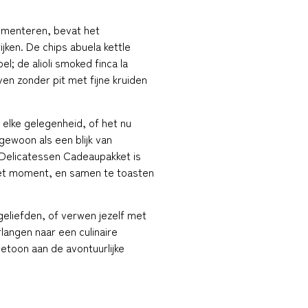
menteren, bevat het
jken. De chips abuela kettle
l; de alioli smoked finca la
ven zonder pit met fijne kruiden
 elke gelegenheid, of het nu
gewoon als een blijk van
 Delicatessen Cadeaupakket is
het moment, en samen te toasten
eliefden, of verwen jezelf met
langen naar een culinaire
betoon aan de avontuurlijke