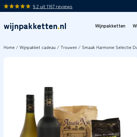
9.2
uit
1167
reviews
wijnpakketten
.
nl
Wijnpakketten
W
Home
/
Wijnpakket cadeau
/
Trouwen
/ Smaak Harmonie Selectie Du