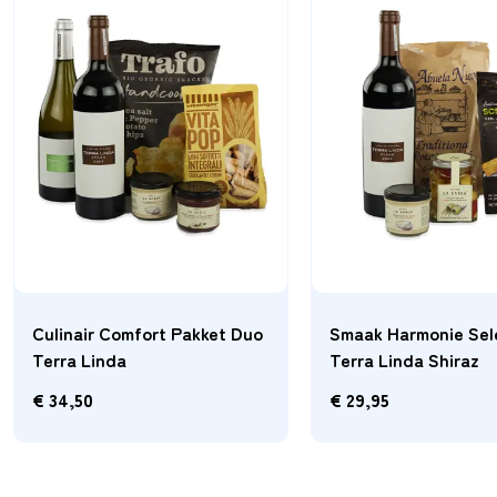
Smaak Harmonie Selectie
Smaak Harmonie Sel
Terra Linda Chardonnay
Marqués de Riscal
€
29,95
€
44,95