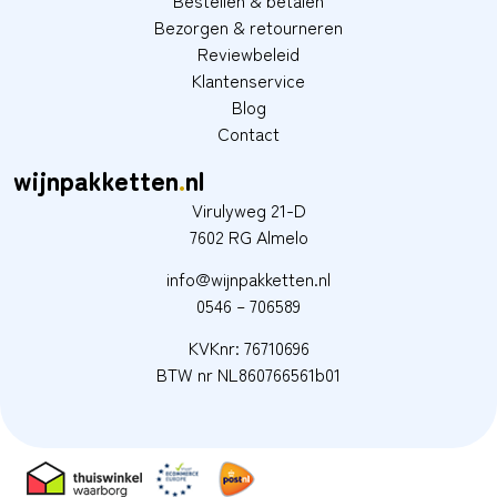
Bestellen & betalen
Bezorgen & retourneren
Reviewbeleid
Klantenservice
Blog
Contact
wijnpakketten
.
nl
Virulyweg 21-D
7602 RG Almelo
info@wijnpakketten.nl
0546 – 706589
KVKnr: 76710696
BTW nr NL860766561b01