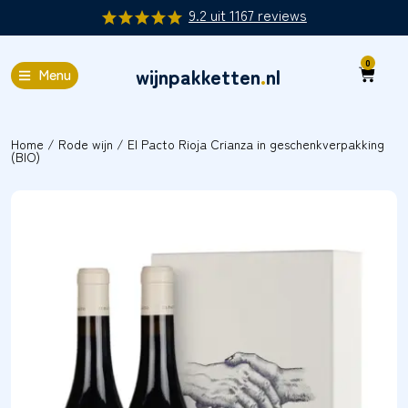
9.2
uit
1167
reviews
0
wijnpakketten
.
nl
Menu
Home
/
Rode wijn
/ El Pacto Rioja Crianza in geschenkverpakking
(BIO)