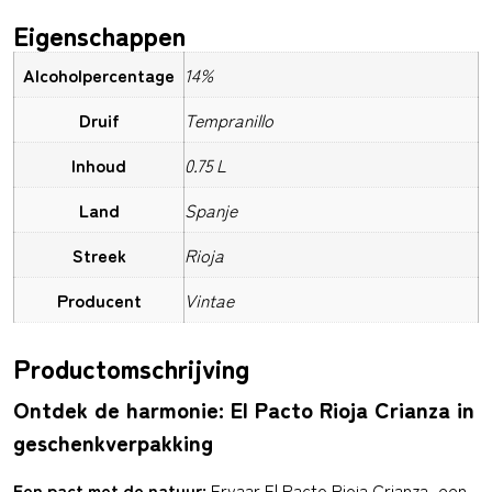
Eigenschappen
Alcoholpercentage
14%
Druif
Tempranillo
Inhoud
0.75 L
Land
Spanje
Streek
Rioja
Producent
Vintae
Productomschrijving
Ontdek de harmonie: El Pacto Rioja Crianza in
geschenkverpakking
Een pact met de natuur:
Ervaar El Pacto Rioja Crianza, een