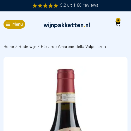
9.2
uit
1166
reviews
0
wijnpakketten
.
nl
Menu
Home
/
Rode wijn
/ Biscardo Amarone della Valpolicella