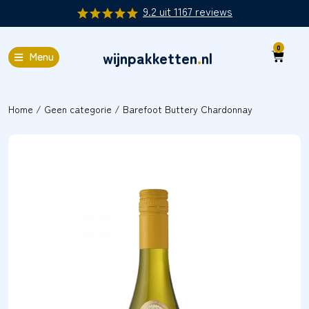
9.2
uit
1167
reviews
0
wijnpakketten
.
nl
Menu
Home
/
Geen categorie
/ Barefoot Buttery Chardonnay