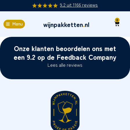
9.2
uit
1166
reviews
0
wijnpakketten
.
nl
Menu
Onze klanten beoordelen ons met
een 9.2 op de Feedback Company
Lees alle reviews