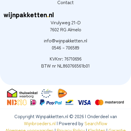
Contact
wijnpakketten
.
nl
Virulyweg 21-D
7602 RG Almelo
info@wijnpakketten.nl
0546 – 706589
KVKnr: 76710696
BTW nr NL860766561b01
Copyright Wijnpakketten.nl © 2026
| Onderdeel van
Wijnbroeders.nl
| Powered by
Searchflow
Algemene voorwaarden
|
Privacy Policy
|
Klachten
|
Garantie